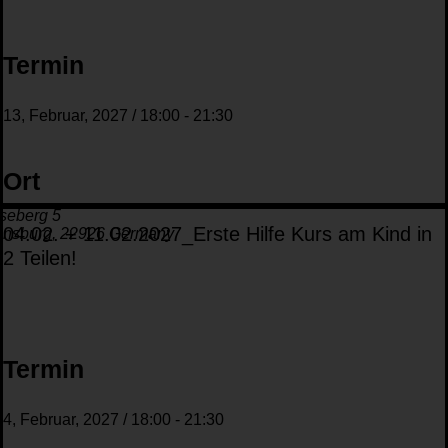
Termin
13, Februar, 2027
/
18:00
-
21:30
Ort
seberg 5
04.02. + 11.02.2027_Erste Hilfe Kurs am Kind in
ensburg
,
22926
Germany
2 Teilen!
Termin
4, Februar, 2027
/
18:00
-
21:30