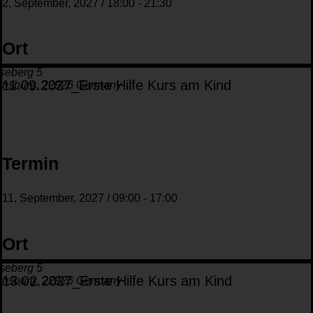
2, September, 2027
/
18:00
-
21:30
Ort
seberg 5
11.09.2027_Erste Hilfe Kurs am Kind
ensburg
,
22926
Germany
Termin
11, September, 2027
/
09:00
-
17:00
Ort
seberg 5
13.02.2027_Erste Hilfe Kurs am Kind
ensburg
,
22926
Germany