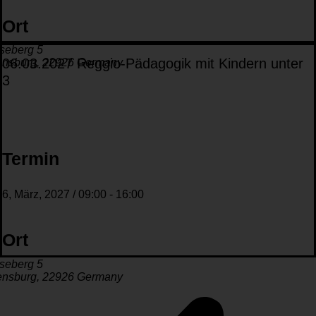
Ort
seberg 5
06.03.2027 Reggio-Pädagogik mit Kindern unter
ensburg
,
22926
Germany
3
Termin
6, März, 2027
/
09:00
-
16:00
Ort
seberg 5
ensburg
,
22926
Germany