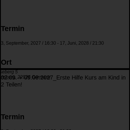
Termin
3, September, 2027
/
16:30
-
17, Juni, 2028
/
21:30
Ort
seberg 5
02.09. + 09.09.2027_Erste Hilfe Kurs am Kind in
ensburg
,
22926
Germany
2 Teilen!
Termin