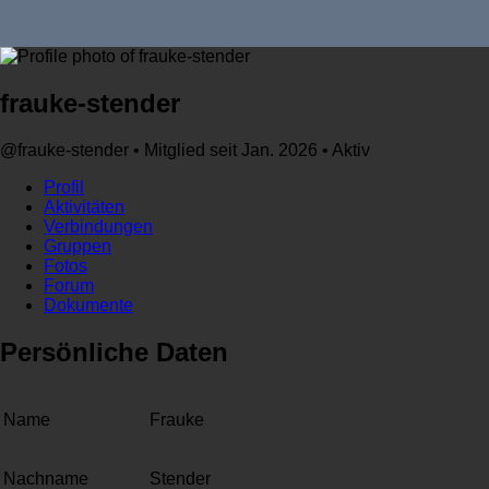
frauke-stender
@frauke-stender
•
Mitglied seit Jan. 2026
•
Aktiv
Profil
Aktivitäten
Verbindungen
Gruppen
Fotos
Forum
Dokumente
Persönliche Daten
Name
Frauke
Nachname
Stender