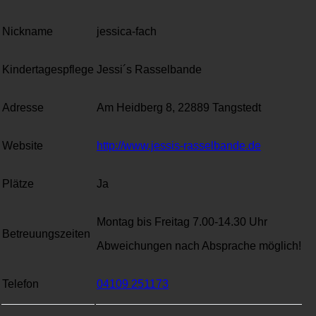
Nickname
jessica-fach
Kindertagespflege
Jessi´s Rasselbande
Adresse
Am Heidberg 8, 22889 Tangstedt
Website
http://www.jessis-rasselbande.de
Plätze
Ja
Montag bis Freitag 7.00-14.30 Uhr
Betreuungszeiten
Abweichungen nach Absprache möglich!
Telefon
04109 251173