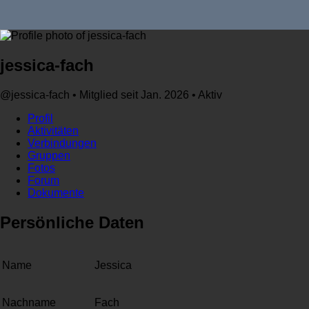
jessica-fach
@jessica-fach
•
Mitglied seit Jan. 2026
•
Aktiv
Profil
Aktivitäten
Verbindungen
Gruppen
Fotos
Forum
Dokumente
Persönliche Daten
Name
Jessica
Nachname
Fach