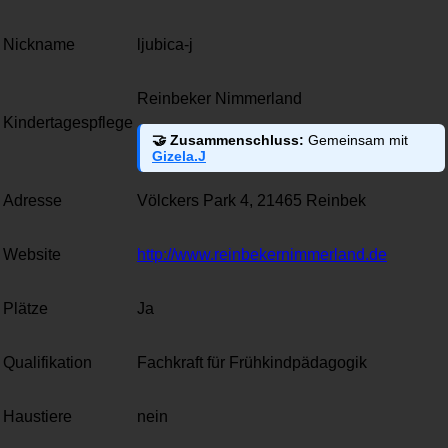
Nickname
ljubica-j
Reinbeker Nimmerland
Kindertagespflege
🤝 Zusammenschluss:
Gemeinsam mit
Gizela.J
Adresse
Völckers Park 4, 21465 Reinbek
Website
http://www.reinbekernimmerland.de
Plätze
Ja
Qualifikation
Fachkraft für Frühkindpädagogik
Haustiere
nein