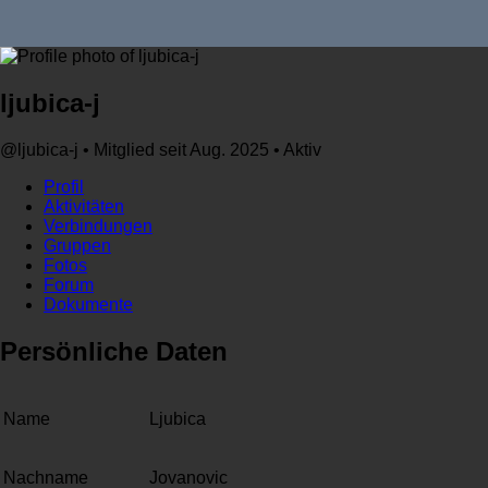
ljubica-j
@ljubica-j
•
Mitglied seit Aug. 2025
•
Aktiv
Profil
Aktivitäten
Verbindungen
Gruppen
Fotos
Forum
Dokumente
Persönliche Daten
Name
Ljubica
Nachname
Jovanovic