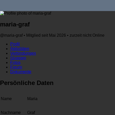
maria-graf
@maria-graf
•
Mitglied seit Mai 2026
•
zurzeit nicht Online
Profil
Aktivitäten
Verbindungen
Gruppen
Fotos
Forum
Dokumente
Persönliche Daten
Name
Maria
Nachname
Graf