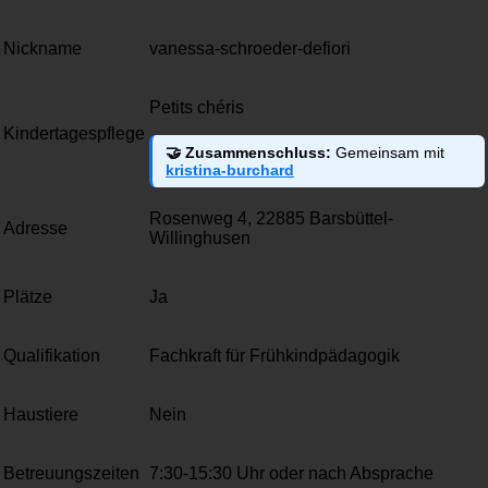
Nickname
vanessa-schroeder-defiori
Petits chéris
Kindertagespflege
🤝 Zusammenschluss:
Gemeinsam mit
kristina-burchard
Rosenweg 4, 22885 Barsbüttel-
Adresse
Willinghusen
Plätze
Ja
Qualifikation
Fachkraft für Frühkindpädagogik
Haustiere
Nein
Betreuungszeiten
7:30-15:30 Uhr oder nach Absprache