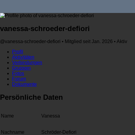
vanessa-schroeder-defiori
@vanessa-schroeder-defiori
•
Mitglied seit Jan. 2026
•
Aktiv
Profil
Aktivitäten
Verbindungen
Gruppen
Fotos
Forum
Dokumente
Persönliche Daten
Name
Vanessa
Nachname
Schröder-Defiori