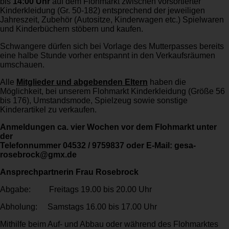
bis
14:00 Uhr
auf dem Flohmarkt zwischen vorsortierter
Kinderkleidung (Gr. 50-182) entsprechend der jeweiligen
Jahreszeit, Zubehör (Autositze, Kinderwagen etc.) Spielwaren
und Kinderbüchern stöbern und kaufen.
Schwangere dürfen sich bei Vorlage des Mutterpasses bereits
eine halbe Stunde vorher entspannt in den Verkaufsräumen
umschauen.
Alle
Mitglieder und abgebenden Eltern
haben die
Möglichkeit, bei unserem Flohmarkt Kinderkleidung (Größe 56
bis 176), Umstandsmode, Spielzeug sowie sonstige
Kinderartikel zu verkaufen.
Anmeldungen ca. vier Wochen vor dem Flohmarkt unter
der
Telefonnummer 04532 / 9759837 oder
E-Mail: gesa-
rosebrock@gmx.de
Ansprechpartnerin Frau Rosebrock
Abgabe: Freitags 19.00 bis 20.00 Uhr
Abholung: Samstags 16.00 bis 17.00 Uhr
Mithilfe beim Auf- und Abbau oder während des Flohmarktes